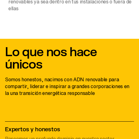
renovables ya sea dentro en tus instalaciones o fuera de
ellas
Slide 2 of 4.
Lo que nos hace
únicos
Somos honestos, nacimos con ADN renovable para
compartir, liderar e inspirar a grandes corporaciones en
la una transición energética responsable
Expertos y honestos
Poseemos un profundo dominio en nuestro sector.