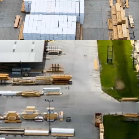
Ponemos a tu disposición las mej
para que puedas reducir y optimiz
respetuosa con el planeta
Haz tu simulación