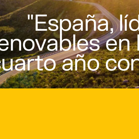
"España, l
enovables en 
uarto año con