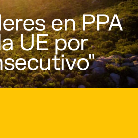
íderes en PPA
la UE por
secutivo"