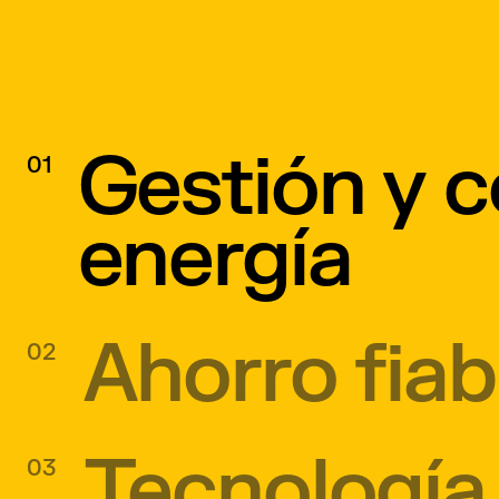
Gestión y c
01
energía
Ahorro fiab
02
Tecnología 
03