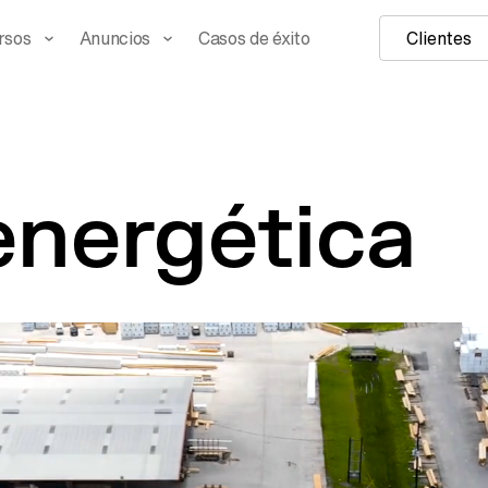
ES
EN
rsos
Anuncios
Casos de éxito
/
Clientes
energética